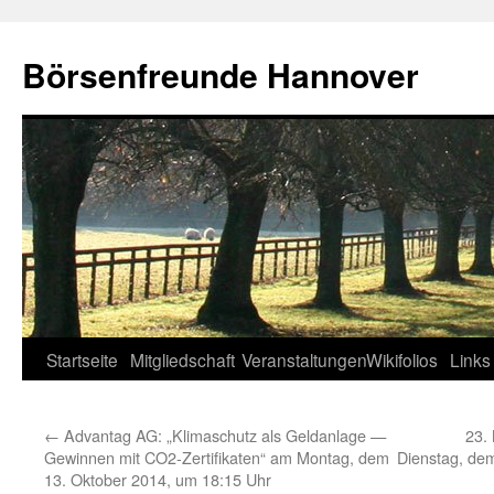
Zum
Inhalt
Börsenfreunde Hannover
springen
Startseite
Mitgliedschaft
Veranstaltungen
Wikifolios
Links
←
Advantag AG: „Klimaschutz als Geldanlage —
23.
Gewinnen mit CO2-Zertifikaten“ am Montag, dem
Dienstag, de
13. Oktober 2014, um 18:15 Uhr