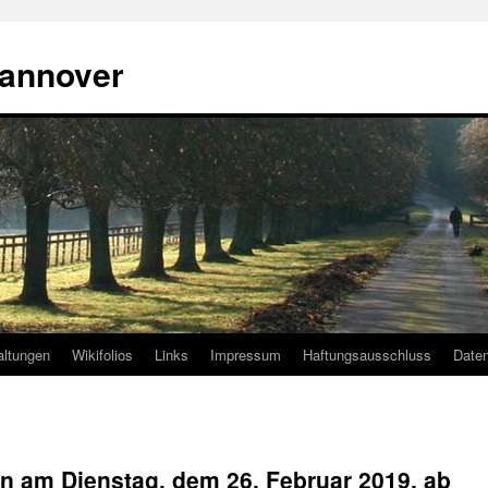
annover
altungen
Wikifolios
Links
Impressum
Haftungsausschluss
Date
n am Dienstag, dem 26. Februar 2019, ab