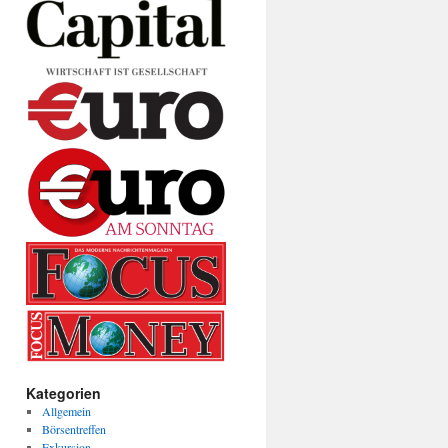
Kategorien
Allgemein
Börsentreffen
Exkursion