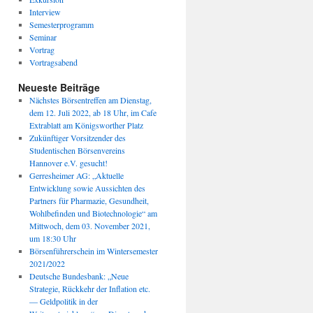
Interview
Semesterprogramm
Seminar
Vortrag
Vortragsabend
Neueste Beiträge
Nächstes Börsentreffen am Dienstag,
dem 12. Juli 2022, ab 18 Uhr, im Cafe
Extrablatt am Königsworther Platz
Zukünftiger Vorsitzender des
Studentischen Börsenvereins
Hannover e.V. gesucht!
Gerresheimer AG: „Aktuelle
Entwicklung sowie Aussichten des
Partners für Pharmazie, Gesundheit,
Wohlbefinden und Biotechnologie“ am
Mittwoch, dem 03. November 2021,
um 18:30 Uhr
Börsenführerschein im Wintersemester
2021/2022
Deutsche Bundesbank: „Neue
Strategie, Rückkehr der Inflation etc.
— Geldpolitik in der