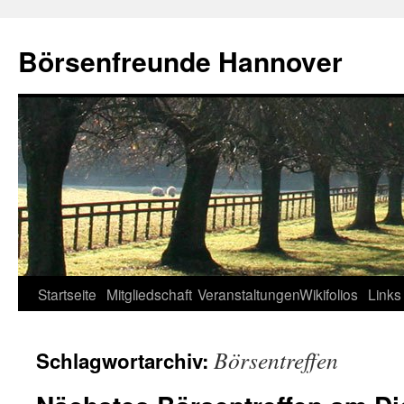
Zum
Inhalt
Börsenfreunde Hannover
springen
Startseite
Mitgliedschaft
Veranstaltungen
Wikifolios
Links
Börsentreffen
Schlagwortarchiv: