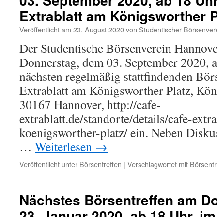
03. September 2020, ab 18 Uhr
Extrablatt am Königsworther P
Veröffentlicht am
23. August 2020
von
Studentischer Börsenver
Der Studentische Börsenverein Hannove
Donnerstag, dem 03. September 2020, a
nächsten regelmäßig stattfindenden Börs
Extrablatt am Königsworther Platz, Köni
30167 Hannover, http://cafe-
extrablatt.de/standorte/details/cafe-extr
koenigsworther-platz/ ein. Neben Disku
…
Weiterlesen
→
Veröffentlicht unter
Börsentreffen
|
Verschlagwortet mit
Börsentr
Nächstes Börsentreffen am D
23. Januar 2020, ab 18 Uhr, im