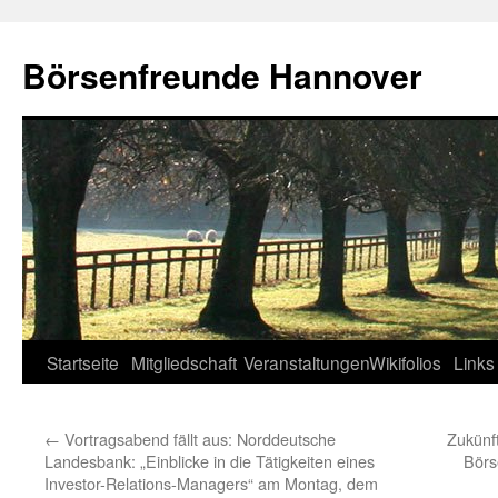
Zum
Inhalt
Börsenfreunde Hannover
springen
Startseite
Mitgliedschaft
Veranstaltungen
Wikifolios
Links
←
Vortragsabend fällt aus: Norddeutsche
Zukünf
Landesbank: „Einblicke in die Tätigkeiten eines
Börs
Investor-Relations-Managers“ am Montag, dem