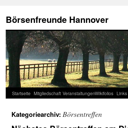
Zum
Inhalt
Börsenfreunde Hannover
springen
Startseite
Mitgliedschaft
Veranstaltungen
Wikifolios
Links
Börsentreffen
Kategoriearchiv: