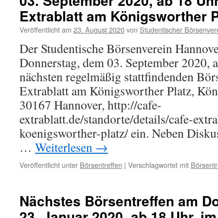
03. September 2020, ab 18 Uhr
Extrablatt am Königsworther P
Veröffentlicht am
23. August 2020
von
Studentischer Börsenver
Der Studentische Börsenverein Hannove
Donnerstag, dem 03. September 2020, a
nächsten regelmäßig stattfindenden Börs
Extrablatt am Königsworther Platz, Köni
30167 Hannover, http://cafe-
extrablatt.de/standorte/details/cafe-extr
koenigsworther-platz/ ein. Neben Disku
…
Weiterlesen
→
Veröffentlicht unter
Börsentreffen
|
Verschlagwortet mit
Börsentr
Nächstes Börsentreffen am D
23. Januar 2020, ab 18 Uhr, im