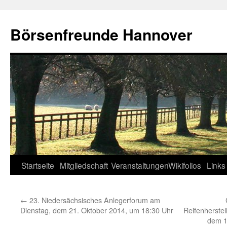
Zum
Inhalt
Börsenfreunde Hannover
springen
Startseite
Mitgliedschaft
Veranstaltungen
Wikifolios
Links
←
23. Niedersächsisches Anlegerforum am
Dienstag, dem 21. Oktober 2014, um 18:30 Uhr
Reifenherstel
dem 1