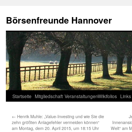
Zum
Inhalt
Börsenfreunde Hannover
springen
Startseite
Mitgliedschaft
Veranstaltungen
Wikifolios
Links
←
Henrik Muhle: „Value-Investing und wie Sie die
J
zehn größten Anlagefehler vermeiden können“
Innenansic
am Montag, dem 20. April 2015, um 18:15 Uhr
Welt“ am M