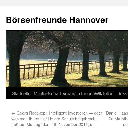
Zum
Inhalt
Börsenfreunde Hannover
springen
Startseite
Mitgliedschaft
Veranstaltungen
Wikifolios
Links
←
Georg Redekop: „Intelligent Investieren — oder
Daniel Haas
was man Ihnen nicht in der Schule beigebracht
Die Marath
hat“ am Montag, dem 16. November 2015, um
de