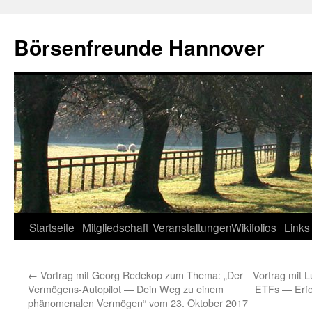
Zum
Inhalt
Börsenfreunde Hannover
springen
Startseite
Mitgliedschaft
Veranstaltungen
Wikifolios
Links
←
Vortrag mit Georg Redekop zum Thema: „Der
Vortrag mit 
Vermögens-Autopilot — Dein Weg zu einem
ETFs — Erfol
phänomenalen Vermögen“ vom 23. Oktober 2017