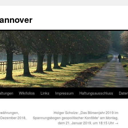
annover
altungen
Wikifolios
Links
Impressum
Haftungsausschluss
Date
owährungen,
Holger Scholze: „Das Börsenjahr 2019 im
. Dezember 2018,
Spannungsbogen geopolitischer Konflikte“ am Montag,
dem 21. Januar 2019, um 18:15 Uhr
→