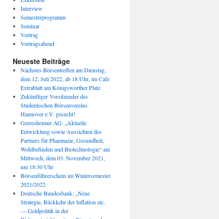
Interview
Semesterprogramm
Seminar
Vortrag
Vortragsabend
Neueste Beiträge
Nächstes Börsentreffen am Dienstag,
dem 12. Juli 2022, ab 18 Uhr, im Cafe
Extrablatt am Königsworther Platz
Zukünftiger Vorsitzender des
Studentischen Börsenvereins
Hannover e.V. gesucht!
Gerresheimer AG: „Aktuelle
Entwicklung sowie Aussichten des
Partners für Pharmazie, Gesundheit,
Wohlbefinden und Biotechnologie“ am
Mittwoch, dem 03. November 2021,
um 18:30 Uhr
Börsenführerschein im Wintersemester
2021/2022
Deutsche Bundesbank: „Neue
Strategie, Rückkehr der Inflation etc.
— Geldpolitik in der