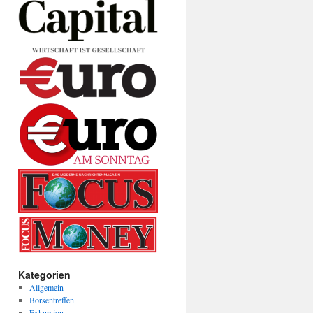
Kategorien
Allgemein
Börsentreffen
Exkursion