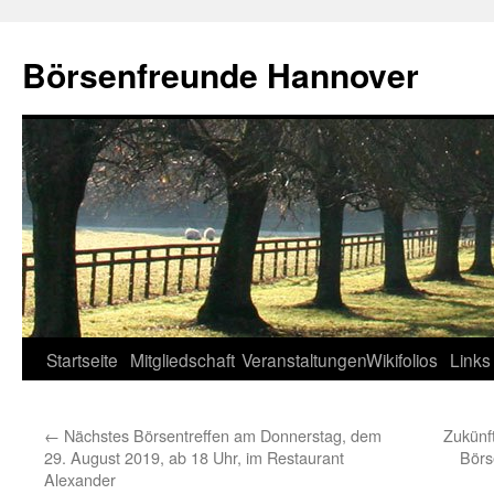
Zum
Inhalt
Börsenfreunde Hannover
springen
Startseite
Mitgliedschaft
Veranstaltungen
Wikifolios
Links
←
Nächstes Börsentreffen am Donnerstag, dem
Zukünf
29. August 2019, ab 18 Uhr, im Restaurant
Börs
Alexander