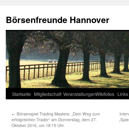
Zum
Inhalt
Börsenfreunde Hannover
springen
Startseite
Mitgliedschaft
Veranstaltungen
Wikifolios
Links
←
Börsenspiel Trading Masters: „Dein Weg zum
Inte
erfolgreichen Trader“ am Donnerstag, dem 27.
„Spie
Oktober 2016, um 18:15 Uhr