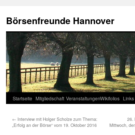
Zum
Inhalt
Börsenfreunde Hannover
springen
Startseite
Mitgliedschaft
Veranstaltungen
Wikifolios
Links
←
Interview mit Holger Scholze zum Thema:
26.
„Erfolg an der Börse“ vom 19. Oktober 2016
Mittwoch, de