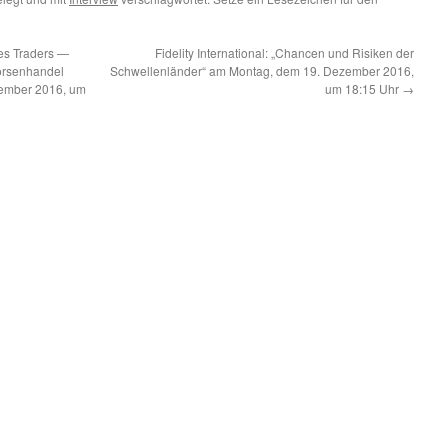
es Traders —
Fidelity International: „Chancen und Risiken der
örsenhandel
Schwellenländer“ am Montag, dem 19. Dezember 2016,
vember 2016, um
um 18:15 Uhr
→