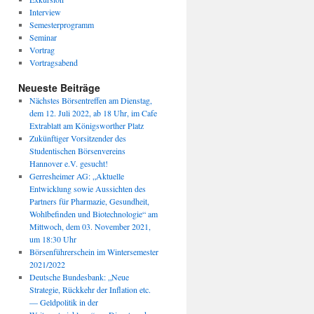
Interview
Semesterprogramm
Seminar
Vortrag
Vortragsabend
Neueste Beiträge
Nächstes Börsentreffen am Dienstag,
dem 12. Juli 2022, ab 18 Uhr, im Cafe
Extrablatt am Königsworther Platz
Zukünftiger Vorsitzender des
Studentischen Börsenvereins
Hannover e.V. gesucht!
Gerresheimer AG: „Aktuelle
Entwicklung sowie Aussichten des
Partners für Pharmazie, Gesundheit,
Wohlbefinden und Biotechnologie“ am
Mittwoch, dem 03. November 2021,
um 18:30 Uhr
Börsenführerschein im Wintersemester
2021/2022
Deutsche Bundesbank: „Neue
Strategie, Rückkehr der Inflation etc.
— Geldpolitik in der