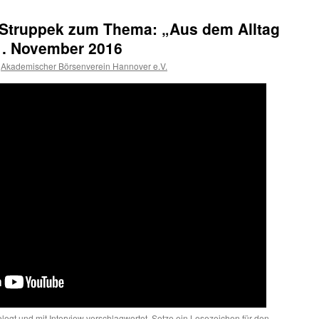
 Struppek zum Thema: „Aus dem Alltag
1. November 2016
Akademischer Börsenverein Hannover e.V.
legt und mit
Interview
verschlagwortet. Setze ein Lesezeichen für den