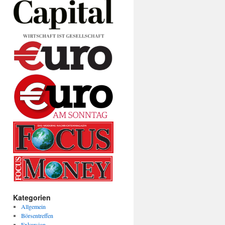
Kategorien
Allgemein
Börsentreffen
Exkursion