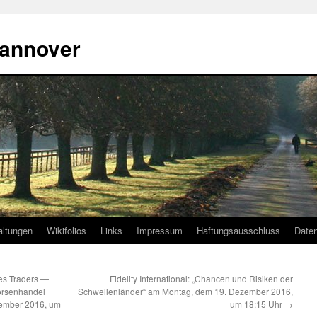
annover
altungen
Wikifolios
Links
Impressum
Haftungsausschluss
Date
es Traders —
Fidelity International: „Chancen und Risiken der
örsenhandel
Schwellenländer“ am Montag, dem 19. Dezember 2016,
vember 2016, um
um 18:15 Uhr
→